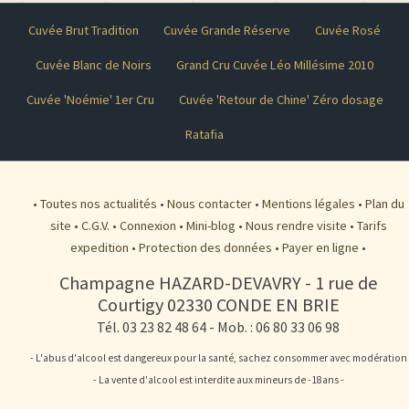
Cuvée Brut Tradition
Cuvée Grande Réserve
Cuvée Rosé
Cuvée Blanc de Noirs
Grand Cru Cuvée Léo Millésime 2010
Cuvée 'Noémie' 1er Cru
Cuvée 'Retour de Chine' Zéro dosage
Ratafia
•
Toutes nos actualités
•
Nous contacter
•
Mentions légales
•
Plan du
site
•
C.G.V.
•
Connexion
•
Mini-blog
•
Nous rendre visite
•
Tarifs
expedition
•
Protection des données
•
Payer en ligne
•
Champagne HAZARD-DEVAVRY
-
1 rue de
Courtigy
02330
CONDE EN BRIE
Tél. 03 23 82 48 64
- Mob. : 06 80 33 06 98
- L'abus d'alcool est dangereux pour la santé, sachez consommer avec modération
- La vente d'alcool est interdite aux mineurs de -18ans -