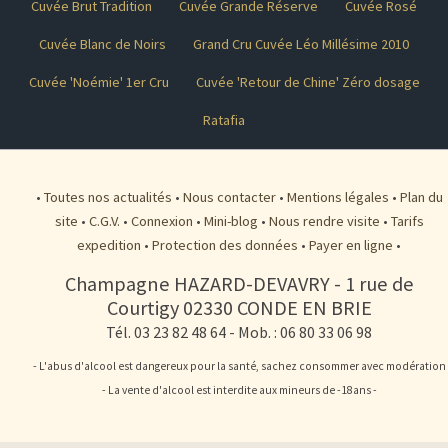
Cuvée Brut Tradition
Cuvée Grande Réserve
Cuvée Rosé
Cuvée Blanc de Noirs
Grand Cru Cuvée Léo Millésime 2010
Cuvée 'Noémie' 1er Cru
Cuvée 'Retour de Chine' Zéro dosage
Ratafia
•
Toutes nos actualités
•
Nous contacter
•
Mentions légales
•
Plan du
site
•
C.G.V.
•
Connexion
•
Mini-blog
•
Nous rendre visite
•
Tarifs
expedition
•
Protection des données
•
Payer en ligne
•
Champagne HAZARD-DEVAVRY
-
1 rue de
Courtigy
02330
CONDE EN BRIE
Tél. 03 23 82 48 64
- Mob. : 06 80 33 06 98
- L'abus d'alcool est dangereux pour la santé, sachez consommer avec modération
- La vente d'alcool est interdite aux mineurs de -18ans -