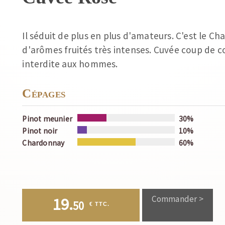
Il séduit de plus en plus d'amateurs. C'est le 
d'arômes fruités très intenses. Cuvée coup de
interdite aux hommes.
Cépages
Pinot meunier
30%
Pinot noir
10%
Chardonnay
60%
Commander >
19.
50
 € TTC.