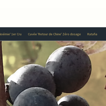
Noémie' 1er Cru
Cuvée 'Retour de Chine' Zéro dosage
Ratafia