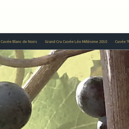
Cuvée Blanc de Noirs
Grand Cru Cuvée Léo Millésime 2010
Cuvée '