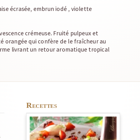
raise écrasée, embrun iodé , violette
rvescence crémeuse. Fruité pulpeux et
é orangée qui confère de le fraîcheur au
ferme livrant un retour aromatique tropical
Recettes
s