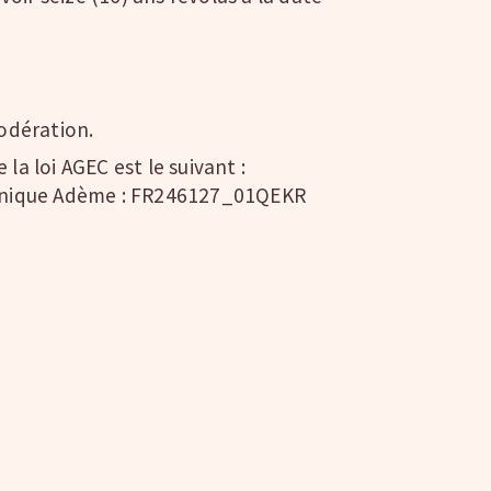
odération.
a loi AGEC est le suivant :
t unique Adème : FR246127_01QEKR