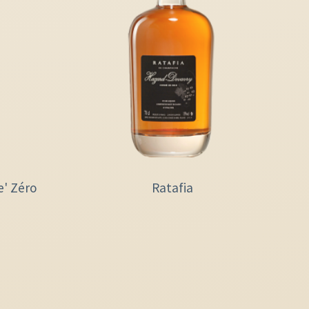
e' Zéro
Ratafia