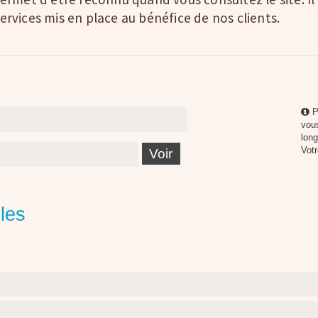
services mis en place au bénéfice de nos clients.
P
vous
long
Votr
Voir
les