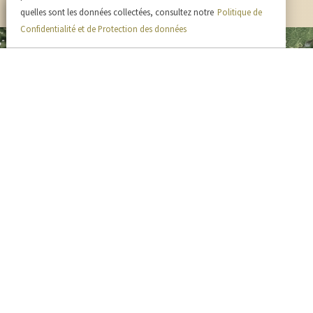
quelles sont les données collectées, consultez notre
Politique de
Confidentialité et de Protection des données
Horaires
Du lundi au vendredi
de 9h à 12h et de 14h à 18h.
Autres horaires : Nous contacter
Afin de vous accueillir dans les meilleures conditions, merci
de nous prévenir de votre visite.
03 23 82 48 64
06 80 33 06 98