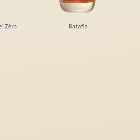
e' Zéro
Ratafia