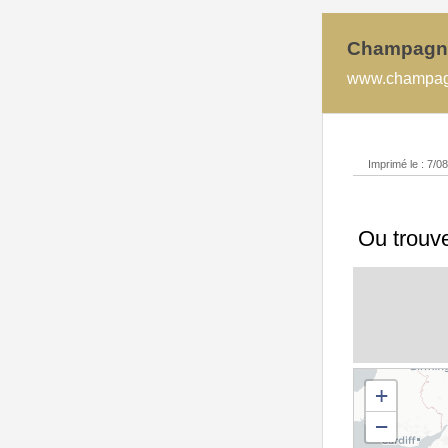
Champagn
www.champagn
Imprimé le : 7/0
Ou trouv
+
−