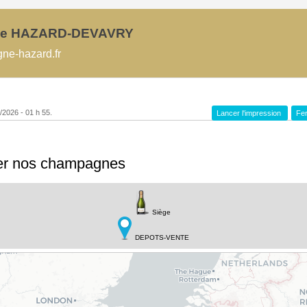
e HAZARD-DEVAVRY
e-hazard.fr
8/2026 - 01 h 55.
Lancer l'impression
Fer
er nos champagnes
Siège
DEPOTS-VENTE